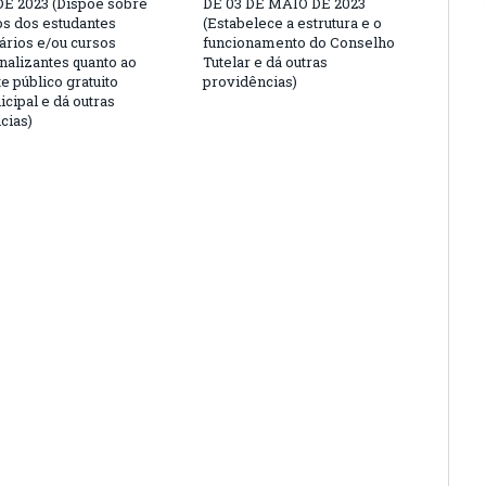
E 2023 (Dispõe sobre
DE 03 DE MAIO DE 2023
os dos estudantes
(Estabelece a estrutura e o
ários e/ou cursos
funcionamento do Conselho
nalizantes quanto ao
Tutelar e dá outras
e público gratuito
providências)
cipal e dá outras
cias)