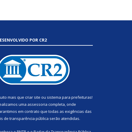
ESENVOLVIDO POR CR2
uito mais que
criar site
ou
sistema para prefeituras
!
ealizamos uma
assessoria
completa, onde
arantimos em contrato que todas as exigências das
eis de transparência pública
serão atendidas.
onheça o
PNTP
e o
Radar da Transparência Pública