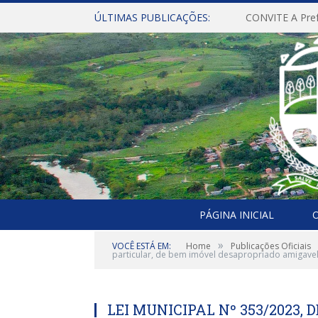
ÚLTIMAS PUBLICAÇÕES:
PÁGINA INICIAL
O
»
VOCÊ ESTÁ EM:
Home
Publicações Oficiais
particular, de bem imóvel desapropriado amigavel
LEI MUNICIPAL Nº 353/2023, D