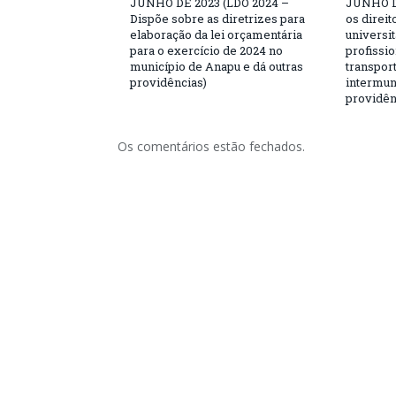
JUNHO DE 2023 (LDO 2024 –
JUNHO D
Dispõe sobre as diretrizes para
os direit
elaboração da lei orçamentária
universit
para o exercício de 2024 no
profissio
município de Anapu e dá outras
transport
providências)
intermuni
providên
Os comentários estão fechados.