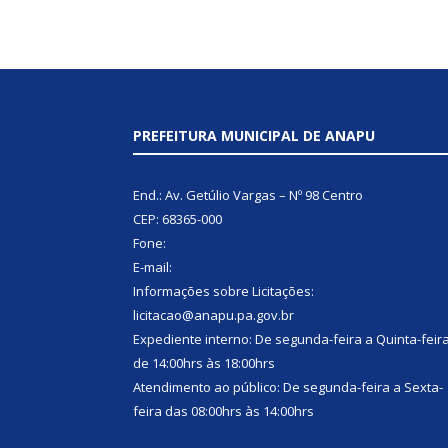
PREFEITURA MUNICIPAL DE ANAPU
End.: Av. Getúlio Vargas – Nº 98 Centro
CEP: 68365-000
Fone:
E-mail:
Informações sobre Licitações:
licitacao@anapu.pa.gov.br
Expediente interno: De segunda-feira a Quinta-feir
de 14:00hrs às 18:00hrs
Atendimento ao público: De segunda-feira a Sexta-
feira das 08:00hrs às 14:00hrs