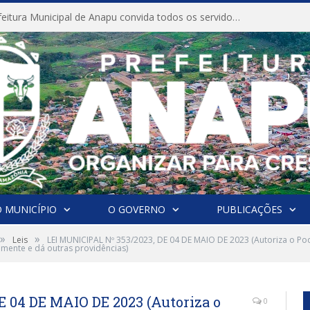
CONVITE A Prefeitura Municipal de Anapu convida todos os servidores públicos municipais para participarem da Audiência Pública de discussão da Lei de Diretrizes Orçamentárias (LDO), importante instrumento de planejamento das ações e investimentos da Administração Pública para o próximo exercício financeiro.
 MUNICÍPIO
O GOVERNO
PUBLICAÇÕES
»
»
Leis
LEI MUNICIPAL Nº 353/2023, DE 04 DE MAIO DE 2023 (Autoriza o Pod
mente e dá outras providências)
E 04 DE MAIO DE 2023 (Autoriza o
0