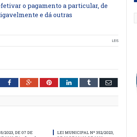
fetivar o pagamento a particular, de
igavelmente e dá outras
LEIS
tter
Facebook
Google+
Pinterest
LinkedIn
Tumblr
Email
55/2023, DE 07 DE
LEI MUNICIPAL Nº 352/2023,