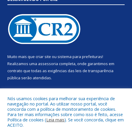
Muito mais que
criar site
ou
sistema para prefeituras
!
Realizamos uma
assessoria
completa, onde garantimos em
contrato que todas as exigências das
leis de transparência
pública
serão atendidas.
Conheça o
PNTP
e o
Radar da Transparência Pública
Nós usamos cookies para melhorar sua experiência de
navegação no portal. Ao utilizar nosso portal, você
concorda com a política de monitoramento de cookies.
Para ter mais informações sobre como isso é feito, acesse
Política de cookies (
Leia mais
). Se você concorda, clique em
Todos os direitos reservados a Prefeitura Municipal de Anapu.
ACEITO.