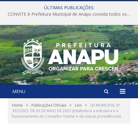
ÚLTIMAS PUBLICAÇÕES:
CONVITE A Prefeitura Municipal de Anapu convida todos os servidores públicos municipais para participarem da Audiência Pública de discussão da Lei de Diretrizes Orçamentárias (LDO), importante instrumento de planejamento das ações e investimentos da Administração Pública para o próximo exercício financeiro.
MENU
»
»
»
Home
Publicações Oficiais
Leis
LEI MUNICIPAL Nº
352/2023, DE 03 DE MAIO DE 2023 (Estabelece a estrutura e o
funcionamento do Conselho Tutelar e dá outras providências)