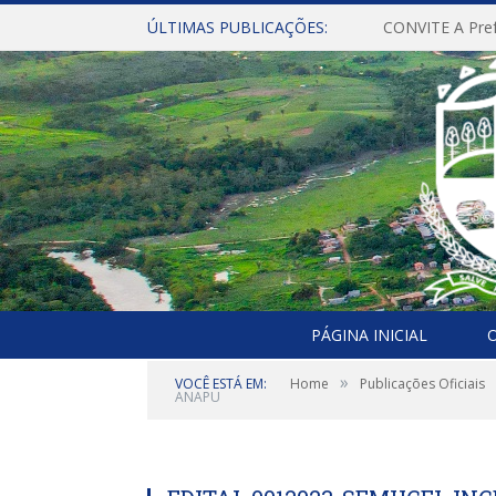
ÚLTIMAS PUBLICAÇÕES:
PÁGINA INICIAL
O
»
VOCÊ ESTÁ EM:
Home
Publicações Oficiais
ANAPU