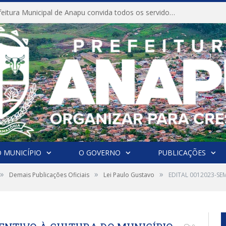
CONVITE A Prefeitura Municipal de Anapu convida todos os servidores públicos municipais para participarem da Audiência Pública de discussão da Lei de Diretrizes Orçamentárias (LDO), importante instrumento de planejamento das ações e investimentos da Administração Pública para o próximo exercício financeiro.
 MUNICÍPIO
O GOVERNO
PUBLICAÇÕES
»
»
»
Demais Publicações Oficiais
Lei Paulo Gustavo
EDITAL 0012023-SE