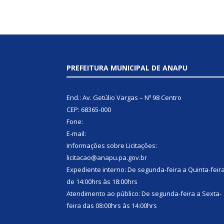
PREFEITURA MUNICIPAL DE ANAPU
End.: Av. Getúlio Vargas – Nº 98 Centro
CEP: 68365-000
Fone:
E-mail:
Informações sobre Licitações:
licitacao@anapu.pa.gov.br
Expediente interno: De segunda-feira a Quinta-feir
de 14:00hrs às 18:00hrs
Atendimento ao público: De segunda-feira a Sexta-
feira das 08:00hrs às 14:00hrs