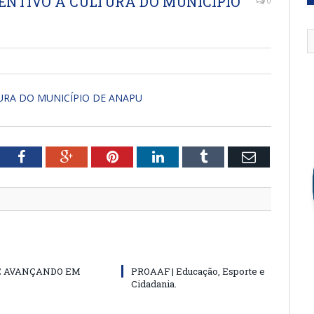
CENTIVO À CULTURA DO MUNICÍPIO
0
TURA DO MUNICÍPIO DE ANAPU
tter
Facebook
Google+
Pinterest
LinkedIn
Tumblr
Email
E AVANÇANDO EM
PROAAF | Educação, Esporte e
Cidadania.