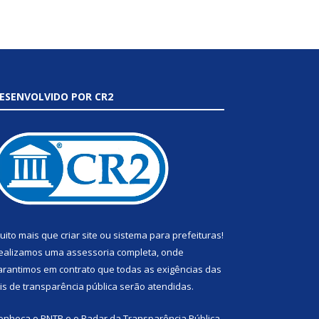
ESENVOLVIDO POR CR2
uito mais que
criar site
ou
sistema para prefeituras
!
ealizamos uma
assessoria
completa, onde
arantimos em contrato que todas as exigências das
eis de transparência pública
serão atendidas.
onheça o
PNTP
e o
Radar da Transparência Pública