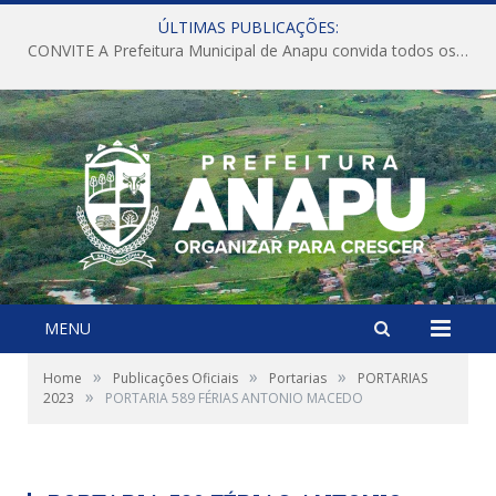
ÚLTIMAS PUBLICAÇÕES:
CONVITE A Prefeitura Municipal de Anapu convida todos os servidores públicos municipais para participarem da Audiência Pública de discussão da Lei de Diretrizes Orçamentárias (LDO), importante instrumento de planejamento das ações e investimentos da Administração Pública para o próximo exercício financeiro.
MENU
»
»
»
Home
Publicações Oficiais
Portarias
PORTARIAS
»
2023
PORTARIA 589 FÉRIAS ANTONIO MACEDO