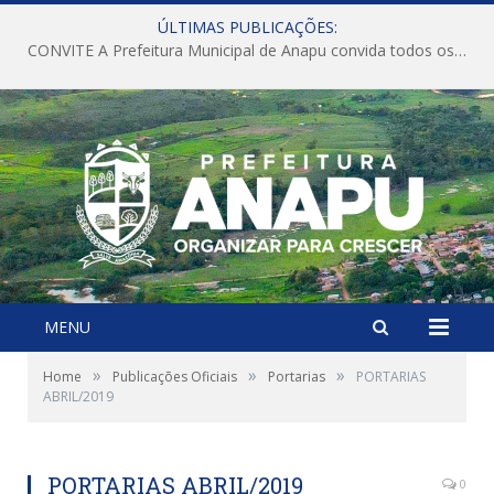
ÚLTIMAS PUBLICAÇÕES:
CONVITE A Prefeitura Municipal de Anapu convida todos os servidores públicos municipais para participarem da Audiência Pública de discussão da Lei de Diretrizes Orçamentárias (LDO), importante instrumento de planejamento das ações e investimentos da Administração Pública para o próximo exercício financeiro.
MENU
»
»
»
Home
Publicações Oficiais
Portarias
PORTARIAS
ABRIL/2019
PORTARIAS ABRIL/2019
0