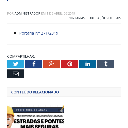
POR
ADMINISTRADOR
EM
1 DE ABRIL DE 2019
PORTARIAS
,
PUBLICAÇÕES OFICIAIS
Portaria Nº 271/2019
COMPARTILHAR:
Twitter
Facebook
Google+
Pinterest
LinkedIn
Tumblr
Email
CONTEÚDO RELACIONADO