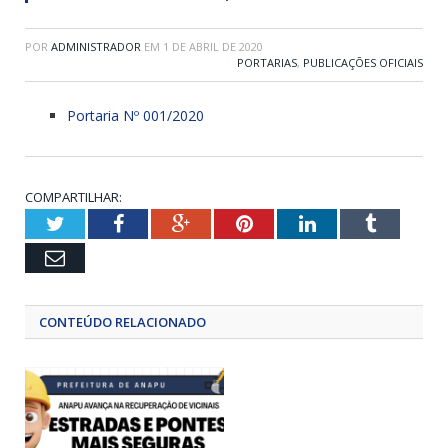
POR
ADMINISTRADOR
EM
1 DE ABRIL DE 2020
PORTARIAS
,
PUBLICAÇÕES OFICIAIS
Portaria Nº 001/2020
COMPARTILHAR:
Twitter
Facebook
Google+
Pinterest
LinkedIn
Tumblr
Email
CONTEÚDO RELACIONADO