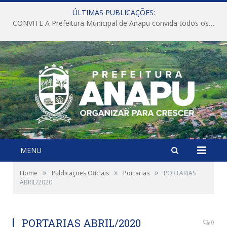
ÚLTIMAS PUBLICAÇÕES:
CONVITE A Prefeitura Municipal de Anapu convida todos os servidores públicos municipais para participarem da Audiência Pública de discussão da Lei de Diretrizes Orçamentárias (LDO), importante instrumento de planejamento das ações e investimentos da Administração Pública para o próximo exercício financeiro.
MENU
»
»
»
Home
Publicações Oficiais
Portarias
PORTARIAS
ABRIL/2020
PORTARIAS ABRIL/2020
0