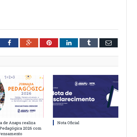
tter
Facebook
Google+
Pinterest
LinkedIn
Tumblr
Email
ra de Anapu realiza
Nota Oficial
 Pedagógica 2026 com
 Pensamento