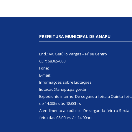
PREFEITURA MUNICIPAL DE ANAPU
End.: Av. Getúlio Vargas – Nº 98 Centro
CEP: 68365-000
Fone:
E-mail:
Informações sobre Licitações:
licitacao@anapu.pa.gov.br
Expediente interno: De segunda-feira a Quinta-feir
de 14:00hrs às 18:00hrs
Atendimento ao público: De segunda-feira a Sexta-
feira das 08:00hrs às 14:00hrs