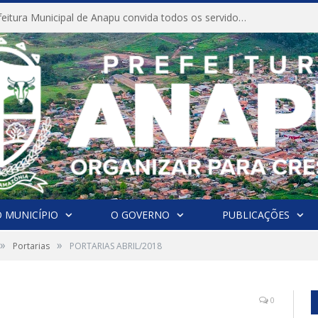
CONVITE A Prefeitura Municipal de Anapu convida todos os servidores públicos municipais para participarem da Audiência Pública de discussão da Lei de Diretrizes Orçamentárias (LDO), importante instrumento de planejamento das ações e investimentos da Administração Pública para o próximo exercício financeiro.
 MUNICÍPIO
O GOVERNO
PUBLICAÇÕES
»
»
Portarias
PORTARIAS ABRIL/2018
0