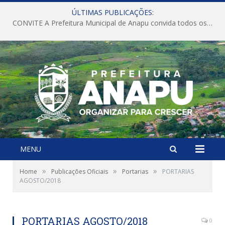
ÚLTIMAS PUBLICAÇÕES:
CONVITE A Prefeitura Municipal de Anapu convida todos os servidores públicos municipais para participarem da Audiência Pública de discussão da Lei de Diretrizes Orçamentárias (LDO), importante instrumento de planejamento das ações e investimentos da Administração Pública para o próximo exercício financeiro.
MENU
»
»
»
Home
Publicações Oficiais
Portarias
PORTARIAS
AGOSTO/2018
PORTARIAS AGOSTO/2018
0