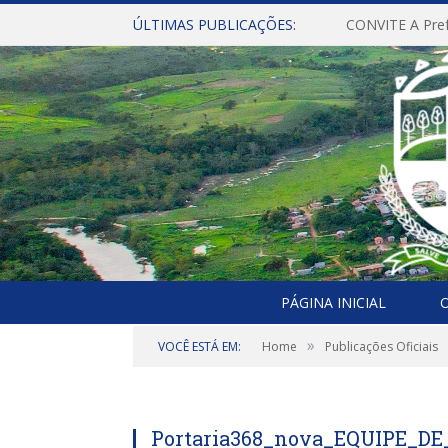
ÚLTIMAS PUBLICAÇÕES:
PÁGINA INICIAL
O
»
VOCÊ ESTÁ EM:
Home
Publicações Oficiais
Portaria368_nova_EQUIPE_D