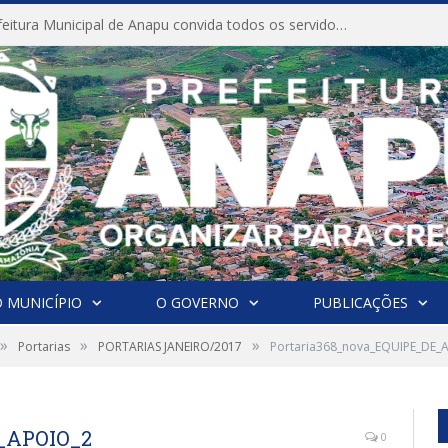
CONVITE A Prefeitura Municipal de Anapu convida todos os servidores públicos municipais para participarem da Audiência Pública de discussão da Lei de Diretrizes Orçamentárias (LDO), importante instrumento de planejamento das ações e investimentos da Administração Pública para o próximo exercício financeiro.
 MUNICÍPIO
O GOVERNO
PUBLICAÇÕES
»
»
»
Portarias
PORTARIAS JANEIRO/2017
Portaria368_nova_EQUIPE_DE_
E_APOIO_2
0