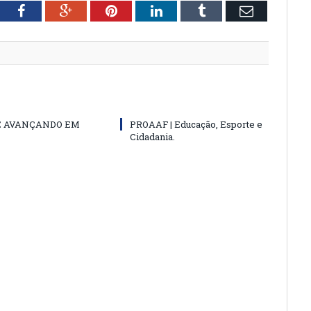
tter
Facebook
Google+
Pinterest
LinkedIn
Tumblr
Email
E AVANÇANDO EM
PROAAF | Educação, Esporte e
Cidadania.