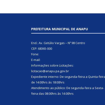
PREFEITURA MUNICIPAL DE ANAPU
End.: Av. Getúlio Vargas – Nº 98 Centro
CEP: 68365-000
Fone:
E-mail:
Informações sobre Licitações:
licitacao@anapu.pa.gov.br
Expediente interno: De segunda-feira a Quinta-feir
de 14:00hrs às 18:00hrs
Atendimento ao público: De segunda-feira a Sexta-
feira das 08:00hrs às 14:00hrs