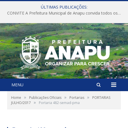
ÚLTIMAS PUBLICAÇÕES:
CONVITE A Prefeitura Municipal de Anapu convida todos os servidores públicos municipais para participarem da Audiência Pública de discussão da Lei de Diretrizes Orçamentárias (LDO), importante instrumento de planejamento das ações e investimentos da Administração Pública para o próximo exercício financeiro.
MENU
»
»
»
Home
Publicações Oficiais
Portarias
PORTARIAS
»
JULHO/2017
Portaria 482-semad-pma