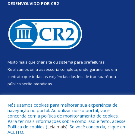
DESENVOLVIDO POR CR2
Muito mais que
criar site
ou
sistema para prefeituras
!
Realizamos uma
assessoria
completa, onde garantimos em
contrato que todas as exigências das
leis de transparência
pública
serão atendidas.
Conheça o
PNTP
e o
Radar da Transparência Pública
Nós usamos cookies para melhorar sua experiência de
navegação no portal. Ao utilizar nosso portal, você
concorda com a política de monitoramento de cookies.
Para ter mais informações sobre como isso é feito, acesse
Política de cookies (
Leia mais
). Se você concorda, clique em
Todos os direitos reservados a Prefeitura Municipal de Anapu.
ACEITO.