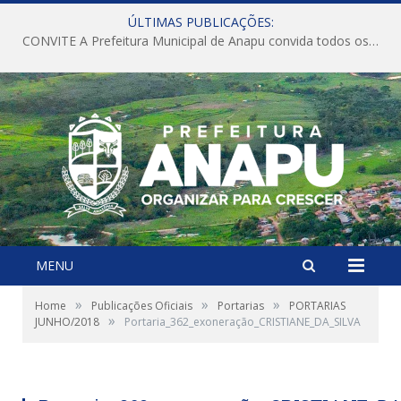
ÚLTIMAS PUBLICAÇÕES:
CONVITE A Prefeitura Municipal de Anapu convida todos os servidores públicos municipais para participarem da Audiência Pública de discussão da Lei de Diretrizes Orçamentárias (LDO), importante instrumento de planejamento das ações e investimentos da Administração Pública para o próximo exercício financeiro.
MENU
»
»
»
Home
Publicações Oficiais
Portarias
PORTARIAS
»
JUNHO/2018
Portaria_362_exoneração_CRISTIANE_DA_SILVA