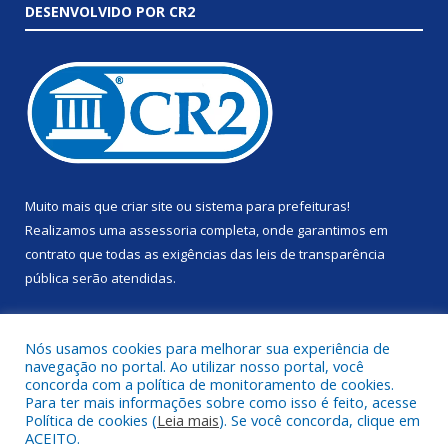
DESENVOLVIDO POR CR2
Muito mais que
criar site
ou
sistema para prefeituras
!
Realizamos uma
assessoria
completa, onde garantimos em
contrato que todas as exigências das
leis de transparência
pública
serão atendidas.
Conheça o
PNTP
e o
Radar da Transparência Pública
Nós usamos cookies para melhorar sua experiência de
navegação no portal. Ao utilizar nosso portal, você
concorda com a política de monitoramento de cookies.
Para ter mais informações sobre como isso é feito, acesse
Política de cookies (
Leia mais
). Se você concorda, clique em
Todos os direitos reservados a Prefeitura Municipal de Anapu.
ACEITO.