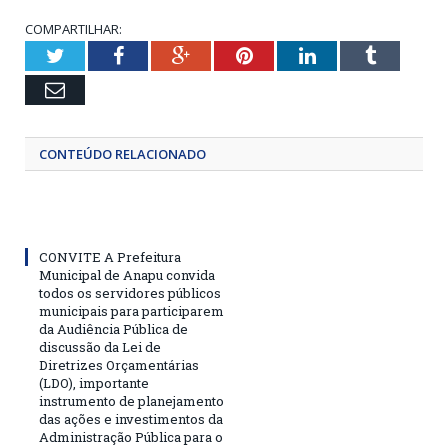
COMPARTILHAR:
Twitter
Facebook
Google+
Pinterest
LinkedIn
Tumblr
Email
CONTEÚDO RELACIONADO
CONVITE A Prefeitura
Municipal de Anapu convida
todos os servidores públicos
municipais para participarem
da Audiência Pública de
discussão da Lei de
Diretrizes Orçamentárias
(LDO), importante
instrumento de planejamento
das ações e investimentos da
Administração Pública para o