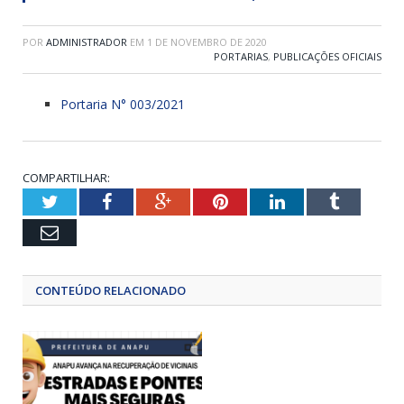
POR
ADMINISTRADOR
EM
1 DE NOVEMBRO DE 2020
PORTARIAS
,
PUBLICAÇÕES OFICIAIS
Portaria N° 003/2021
COMPARTILHAR:
Twitter
Facebook
Google+
Pinterest
LinkedIn
Tumblr
Email
CONTEÚDO RELACIONADO