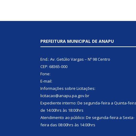
PREFEITURA MUNICIPAL DE ANAPU
End.: Av. Getúlio Vargas – Nº 98 Centro
CEP: 68365-000
Fone:
E-mail:
Informações sobre Licitações:
licitacao@anapu.pa.gov.br
Expediente interno: De segunda-feira a Quinta-feir
de 14:00hrs às 18:00hrs
Atendimento ao público: De segunda-feira a Sexta-
feira das 08:00hrs às 14:00hrs