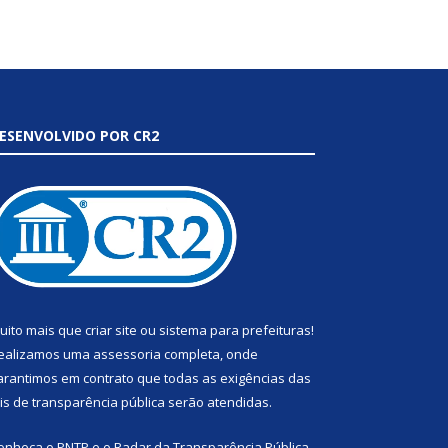
ESENVOLVIDO POR CR2
uito mais que
criar site
ou
sistema para prefeituras
!
ealizamos uma
assessoria
completa, onde
arantimos em contrato que todas as exigências das
eis de transparência pública
serão atendidas.
onheça o
PNTP
e o
Radar da Transparência Pública