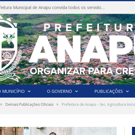
CONVITE A Prefeitura Municipal de Anapu convida todos os servidores públicos municipais para participarem da Audiência Pública de discussão da Lei de Diretrizes Orçamentárias (LDO), importante instrumento de planejamento das ações e investimentos da Administração Pública para o próximo exercício financeiro.
 MUNICÍPIO
O GOVERNO
PUBLICAÇÕES
»
»
Demais Publicações Oficiais
Prefeitura de Anapu – Sec. Agricultura Inic