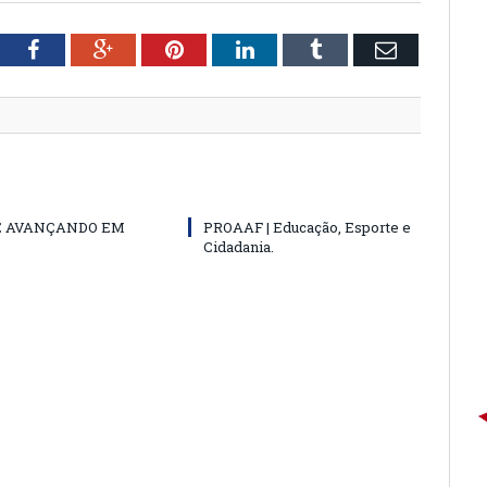
tter
Facebook
Google+
Pinterest
LinkedIn
Tumblr
Email
E AVANÇANDO EM
PROAAF | Educação, Esporte e
Cidadania.