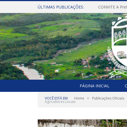
ÚLTIMAS PUBLICAÇÕES:
PÁGINA INICIAL
O
»
VOCÊ ESTÁ EM:
Home
Publicações Oficiais
Agricultores Locais