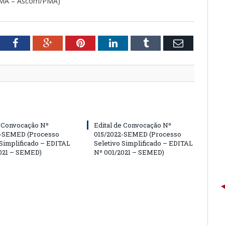
9/MA – Ascom/PMA)
tter
Facebook
Google+
Pinterest
LinkedIn
Tumblr
Email
e Convocação Nº
Edital de Convocação Nº
2-SEMED (Processo
015/2022-SEMED (Processo
 Simplificado – EDITAL
Seletivo Simplificado – EDITAL
021 – SEMED)
Nº 001/2021 – SEMED)