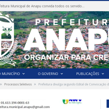
CONVITE A Prefeitura Municipal de Anapu convida todos os servidores públicos municipais para participarem da Audiência Pública de discussão da Lei de Diretrizes Orçamentárias (LDO), importante instrumento de planejamento das ações e investimentos da Administração Pública para o próximo exercício financeiro.
 MUNICÍPIO
O GOVERNO
PUBLICAÇÕES
»
»
Processos Seletivos
Prefeitura divulga segundo Edital de Convocação 