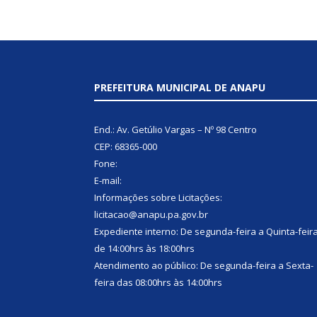
PREFEITURA MUNICIPAL DE ANAPU
End.: Av. Getúlio Vargas – Nº 98 Centro
CEP: 68365-000
Fone:
E-mail:
Informações sobre Licitações:
licitacao@anapu.pa.gov.br
Expediente interno: De segunda-feira a Quinta-feir
de 14:00hrs às 18:00hrs
Atendimento ao público: De segunda-feira a Sexta-
feira das 08:00hrs às 14:00hrs