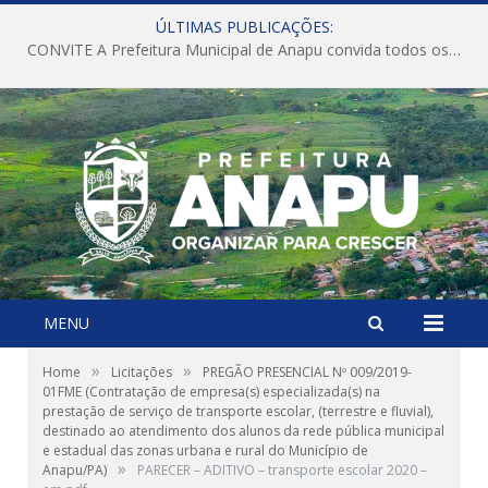
ÚLTIMAS PUBLICAÇÕES:
CONVITE A Prefeitura Municipal de Anapu convida todos os servidores públicos municipais para participarem da Audiência Pública de discussão da Lei de Diretrizes Orçamentárias (LDO), importante instrumento de planejamento das ações e investimentos da Administração Pública para o próximo exercício financeiro.
MENU
»
»
Home
Licitações
PREGÃO PRESENCIAL Nº 009/2019-
01FME (Contratação de empresa(s) especializada(s) na
prestação de serviço de transporte escolar, (terrestre e fluvial),
destinado ao atendimento dos alunos da rede pública municipal
e estadual das zonas urbana e rural do Município de
»
Anapu/PA)
PARECER – ADITIVO – transporte escolar 2020 –