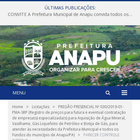
ÚLTIMAS PUBLICAÇÕES:
CONVITE A Prefeitura Municipal de Anapu convida todos os servidores públicos municipais para participarem da Audiência Pública de discussão da Lei de Diretrizes Orçamentárias (LDO), importante instrumento de planejamento das ações e investimentos da Administração Pública para o próximo exercício financeiro.
MENU
»
»
Home
Licitações
PREGÃO PRESENCIAL Nº 030/2019-01-
PMA-SRP (Registro de preços para futura e eventual contratação
de empresa(s) especializada(s) para Aquisição de Água Mineral,
Vasilhame, Gás Liquefeito de Petróleo e Botija de Gás, para
atender às necessidades da Prefeitura Municipal e todos os
»
Fundos do município de Anapu/PA)
PARECER CONTROLE