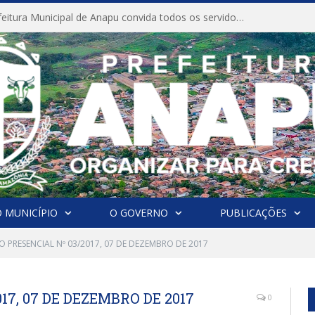
CONVITE A Prefeitura Municipal de Anapu convida todos os servidores públicos municipais para participarem da Audiência Pública de discussão da Lei de Diretrizes Orçamentárias (LDO), importante instrumento de planejamento das ações e investimentos da Administração Pública para o próximo exercício financeiro.
 MUNICÍPIO
O GOVERNO
PUBLICAÇÕES
 PRESENCIAL Nº 03/2017, 07 DE DEZEMBRO DE 2017
17, 07 DE DEZEMBRO DE 2017
0