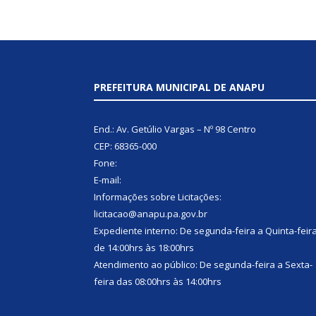
PREFEITURA MUNICIPAL DE ANAPU
End.: Av. Getúlio Vargas – Nº 98 Centro
CEP: 68365-000
Fone:
E-mail:
Informações sobre Licitações:
licitacao@anapu.pa.gov.br
Expediente interno: De segunda-feira a Quinta-feir
de 14:00hrs às 18:00hrs
Atendimento ao público: De segunda-feira a Sexta-
feira das 08:00hrs às 14:00hrs