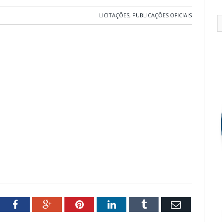
LICITAÇÕES
,
PUBLICAÇÕES OFICIAIS
tter
Facebook
Google+
Pinterest
LinkedIn
Tumblr
Email