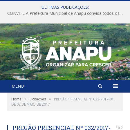
ÚLTIMAS PUBLICAÇÕES:
CONVITE A Prefeitura Municipal de Anapu convida todos os servidores públicos municipais para participarem da Audiência Pública de discussão da Lei de Diretrizes Orçamentárias (LDO), importante instrumento de planejamento das ações e investimentos da Administração Pública para o próximo exercício financeiro.
MENU
»
»
Home
Licitações
PREGÃO PRESENCIAL Nº 032/2017-01,
DE 02 DE MAIO DE 2017
PREGÃO PRESENCIAL Nº 032/2017-
0