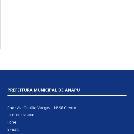
PREFEITURA MUNICIPAL DE ANAPU
End.: Av. Getúlio Vargas – Nº 98 Centro
CEP: 68365-000
Fone:
E-mail: