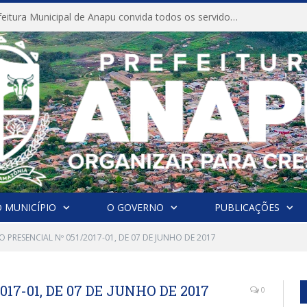
CONVITE A Prefeitura Municipal de Anapu convida todos os servidores públicos municipais para participarem da Audiência Pública de discussão da Lei de Diretrizes Orçamentárias (LDO), importante instrumento de planejamento das ações e investimentos da Administração Pública para o próximo exercício financeiro.
 MUNICÍPIO
O GOVERNO
PUBLICAÇÕES
 PRESENCIAL Nº 051/2017-01, DE 07 DE JUNHO DE 2017
17-01, DE 07 DE JUNHO DE 2017
0