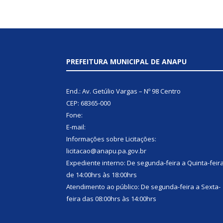
PREFEITURA MUNICIPAL DE ANAPU
End.: Av. Getúlio Vargas – Nº 98 Centro
CEP: 68365-000
Fone:
E-mail:
Informações sobre Licitações:
licitacao@anapu.pa.gov.br
Expediente interno: De segunda-feira a Quinta-feir
de 14:00hrs às 18:00hrs
Atendimento ao público: De segunda-feira a Sexta-
feira das 08:00hrs às 14:00hrs