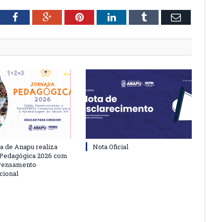
tter
Facebook
Google+
Pinterest
LinkedIn
Tumblr
Email
ra de Anapu realiza
Nota Oficial
 Pedagógica 2026 com
 Pensamento
cional