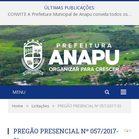
ÚLTIMAS PUBLICAÇÕES:
CONVITE A Prefeitura Municipal de Anapu convida todos os servidores públicos municipais para participarem da Audiência Pública de discussão da Lei de Diretrizes Orçamentárias (LDO), importante instrumento de planejamento das ações e investimentos da Administração Pública para o próximo exercício financeiro.
MENU
»
»
Home
Licitações
PREGÃO PRESENCIAL Nº 057/2017-01
PREGÃO PRESENCIAL Nº 057/2017-
0