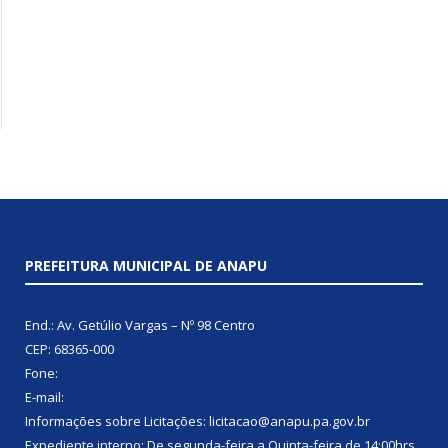
PREFEITURA MUNICIPAL DE ANAPU
End.: Av. Getúlio Vargas – Nº 98 Centro
CEP: 68365-000
Fone:
E-mail:
Informações sobre Licitações: licitacao@anapu.pa.gov.br
Expediente interno: De segunda-feira a Quinta-feira de 14:00hrs