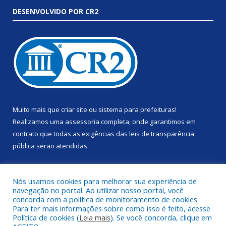
DESENVOLVIDO POR CR2
Muito mais que
criar site
ou
sistema para prefeituras
!
Realizamos uma
assessoria
completa, onde garantimos em
contrato que todas as exigências das
leis de transparência
pública
serão atendidas.
Conheça o
PNTP
e o
Radar da Transparência Pública
Nós usamos cookies para melhorar sua experiência de
navegação no portal. Ao utilizar nosso portal, você
concorda com a política de monitoramento de cookies.
Para ter mais informações sobre como isso é feito, acesse
Política de cookies (
Leia mais
). Se você concorda, clique em
Todos os direitos reservados a Prefeitura Municipal de Anapu.