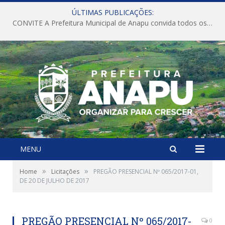
ÚLTIMAS PUBLICAÇÕES:
CONVITE A Prefeitura Municipal de Anapu convida todos os servidores públicos municipais para participarem da Audiência Pública de discussão da Lei de Diretrizes Orçamentárias (LDO), importante instrumento de planejamento das ações e investimentos da Administração Pública para o próximo exercício financeiro.
MENU
»
»
Home
Licitações
PREGÃO PRESENCIAL Nº 065/2017-01,
DE 20 DE JULHO DE 2017
PREGÃO PRESENCIAL Nº 065/2017-
0