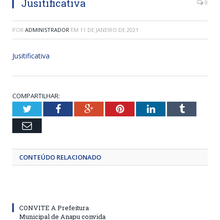
Jusitificativa
0
POR
ADMINISTRADOR
EM
11 DE JANEIRO DE 2021
Jusitificativa
COMPARTILHAR:
Twitter
Facebook
Google+
Pinterest
LinkedIn
Tumblr
Email
CONTEÚDO RELACIONADO
CONVITE A Prefeitura
Municipal de Anapu convida