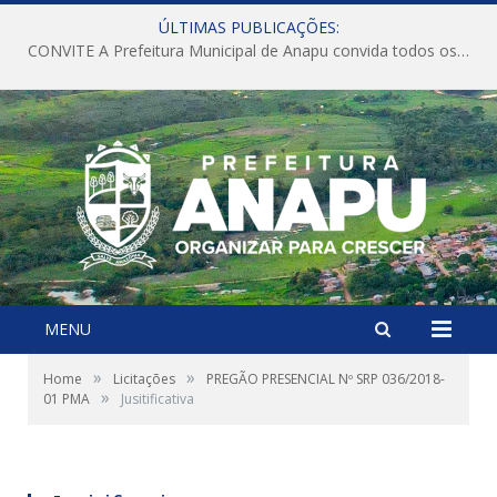
ÚLTIMAS PUBLICAÇÕES:
CONVITE A Prefeitura Municipal de Anapu convida todos os servidores públicos municipais para participarem da Audiência Pública de discussão da Lei de Diretrizes Orçamentárias (LDO), importante instrumento de planejamento das ações e investimentos da Administração Pública para o próximo exercício financeiro.
MENU
»
»
Home
Licitações
PREGÃO PRESENCIAL Nº SRP 036/2018-
»
01 PMA
Jusitificativa