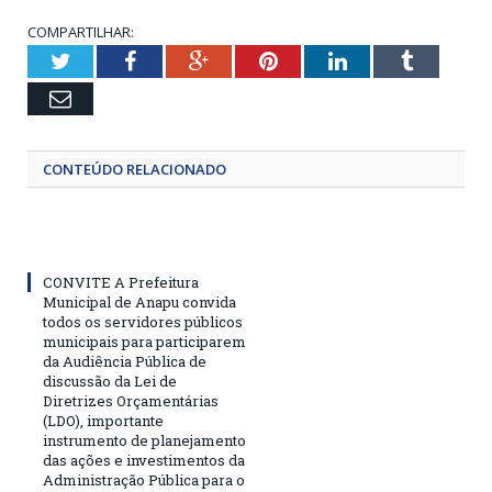
COMPARTILHAR:
Twitter
Facebook
Google+
Pinterest
LinkedIn
Tumblr
Email
CONTEÚDO RELACIONADO
CONVITE A Prefeitura
Municipal de Anapu convida
todos os servidores públicos
municipais para participarem
da Audiência Pública de
discussão da Lei de
Diretrizes Orçamentárias
(LDO), importante
instrumento de planejamento
das ações e investimentos da
Administração Pública para o