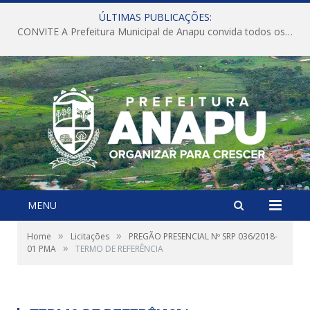
ÚLTIMAS PUBLICAÇÕES:
CONVITE A Prefeitura Municipal de Anapu convida todos os servidores públicos municipais para participarem da Audiência Pública de discussão da Lei de Diretrizes Orçamentárias (LDO), importante instrumento de planejamento das ações e investimentos da Administração Pública para o próximo exercício financeiro.
MENU
»
»
Home
Licitações
PREGÃO PRESENCIAL Nº SRP 036/2018-
»
01 PMA
TERMO DE REFERÊNCIA