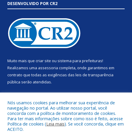
DESENVOLVIDO POR CR2
Muito mais que
criar site
ou
sistema para prefeituras
!
Realizamos uma
assessoria
completa, onde garantimos em
contrato que todas as exigências das
leis de transparência
pública
serão atendidas.
Conheça o
PNTP
e o
Radar da Transparência Pública
Nós usamos cookies para melhorar sua experiência de
navegação no portal. Ao utilizar nosso portal, você
concorda com a política de monitoramento de cookies.
Para ter mais informações sobre como isso é feito, acesse
Política de cookies (
Leia mais
). Se você concorda, clique em
Todos os direitos reservados a Prefeitura Municipal de Anapu.
ACEITO.