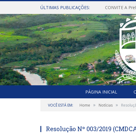
ÚLTIMAS PUBLICAÇÕES:
PÁGINA INICIAL
O
»
»
VOCÊ ESTÁ EM:
Home
Notícias
Resoluç
Resolução Nº 003/2019 (CMDC