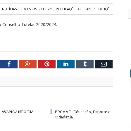
NOTÍCIAS
,
PROCESSOS SELETIVOS
,
PUBLICAÇÕES OFICIAIS
,
RESOLUÇÕES
a Conselho Tutelar 2020/2024.
tter
Facebook
Google+
Pinterest
LinkedIn
Tumblr
Email
E AVANÇANDO EM
PROAAF | Educação, Esporte e
Cidadania.