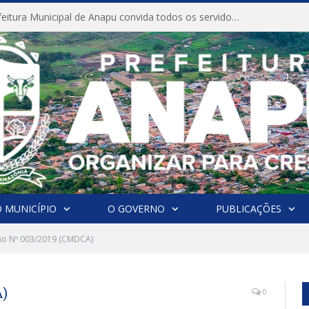
CONVITE A Prefeitura Municipal de Anapu convida todos os servidores públicos municipais para participarem da Audiência Pública de discussão da Lei de Diretrizes Orçamentárias (LDO), importante instrumento de planejamento das ações e investimentos da Administração Pública para o próximo exercício financeiro.
 MUNICÍPIO
O GOVERNO
PUBLICAÇÕES
ão Nº 003/2019 (CMDCA)
A)
0