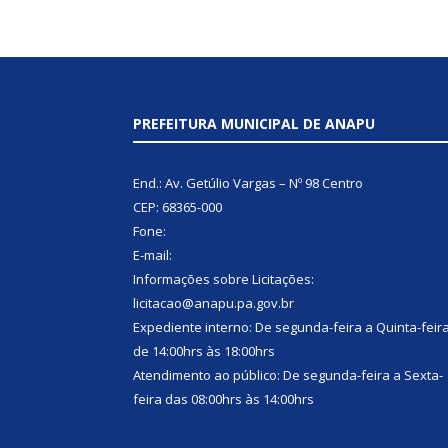
PREFEITURA MUNICIPAL DE ANAPU
End.: Av. Getúlio Vargas – Nº 98 Centro
CEP: 68365-000
Fone:
E-mail:
Informações sobre Licitações:
licitacao@anapu.pa.gov.br
Expediente interno: De segunda-feira a Quinta-feir
de 14:00hrs às 18:00hrs
Atendimento ao público: De segunda-feira a Sexta-
feira das 08:00hrs às 14:00hrs