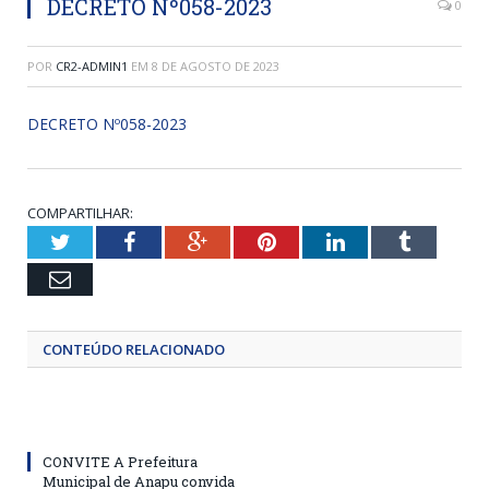
DECRETO Nº058-2023
0
POR
CR2-ADMIN1
EM
8 DE AGOSTO DE 2023
DECRETO Nº058-2023
COMPARTILHAR:
Twitter
Facebook
Google+
Pinterest
LinkedIn
Tumblr
Email
CONTEÚDO RELACIONADO
CONVITE A Prefeitura
Municipal de Anapu convida