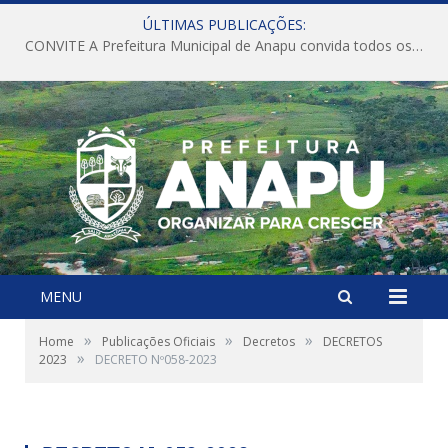
ÚLTIMAS PUBLICAÇÕES:
CONVITE A Prefeitura Municipal de Anapu convida todos os servidores públicos municipais para participarem da Audiência Pública de discussão da Lei de Diretrizes Orçamentárias (LDO), importante instrumento de planejamento das ações e investimentos da Administração Pública para o próximo exercício financeiro.
MENU
»
»
»
Home
Publicações Oficiais
Decretos
DECRETOS
»
2023
DECRETO Nº058-2023