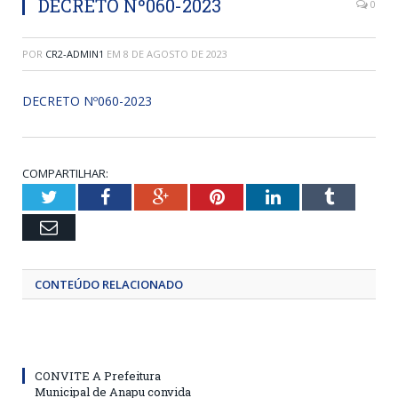
DECRETO Nº060-2023
0
POR
CR2-ADMIN1
EM
8 DE AGOSTO DE 2023
DECRETO Nº060-2023
COMPARTILHAR:
Twitter
Facebook
Google+
Pinterest
LinkedIn
Tumblr
Email
CONTEÚDO RELACIONADO
CONVITE A Prefeitura
Municipal de Anapu convida