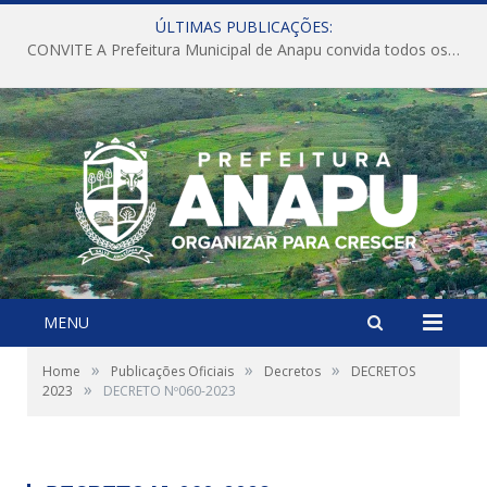
ÚLTIMAS PUBLICAÇÕES:
CONVITE A Prefeitura Municipal de Anapu convida todos os servidores públicos municipais para participarem da Audiência Pública de discussão da Lei de Diretrizes Orçamentárias (LDO), importante instrumento de planejamento das ações e investimentos da Administração Pública para o próximo exercício financeiro.
MENU
»
»
»
Home
Publicações Oficiais
Decretos
DECRETOS
»
2023
DECRETO Nº060-2023