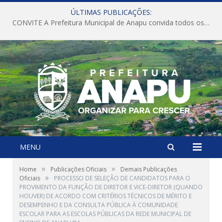
ÚLTIMAS PUBLICAÇÕES:
CONVITE A Prefeitura Municipal de Anapu convida todos os servidores públicos municipais para participarem da Audiência Pública de discussão da Lei de Diretrizes Orçamentárias (LDO), importante instrumento de planejamento das ações e investimentos da Administração Pública para o próximo exercício financeiro.
MENU
»
»
Home
Publicações Oficiais
Demais Publicações
»
Oficiais
PROCESSO DE SELEÇÃO DE CANDIDATOS PARA O
PROVIMENTO DA FUNÇÃO DE DIRETOR E VICE-DIRETOR (QUANDO
HOUVER) DE ACORDO COM CRITÉRIOS TÉCNICOS DE MÉRITO E
DESEMPENHO E DA CONSULTA PÚBLICA À COMUNIDADE
ESCOLAR PARA AS ESCOLAS PÚBLICAS DA REDE MUNICIPAL DE