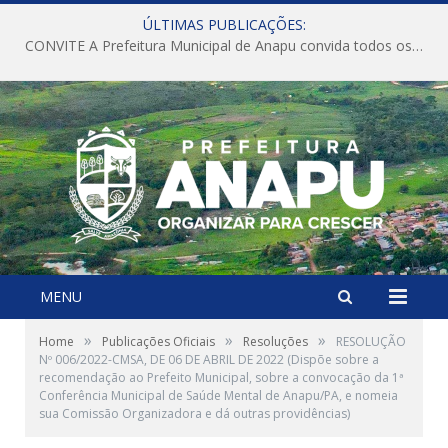
ÚLTIMAS PUBLICAÇÕES:
CONVITE A Prefeitura Municipal de Anapu convida todos os servidores públicos municipais para participarem da Audiência Pública de discussão da Lei de Diretrizes Orçamentárias (LDO), importante instrumento de planejamento das ações e investimentos da Administração Pública para o próximo exercício financeiro.
MENU
»
»
»
Home
Publicações Oficiais
Resoluções
RESOLUÇÃO
Nº 006/2022-CMSA, DE 06 DE ABRIL DE 2022 (Dispõe sobre a
recomendação ao Prefeito Municipal, sobre a convocação da 1ª
Conferência Municipal de Saúde Mental de Anapu/PA, e nomeia
sua Comissão Organizadora e dá outras providências)