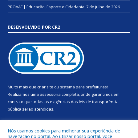
PROAAF | Educação, Esporte e Cidadania.
7 de julho de 2026
DESENVOLVIDO POR CR2
Muito mais que
criar site
ou
sistema para prefeituras
!
Realizamos uma
assessoria
completa, onde garantimos em
contrato que todas as exigências das
leis de transparência
pública
serão atendidas.
Conheça o
PNTP
e o
Radar da Transparência Pública
Nós usamos cookies para melhorar sua experiência de
navegação no portal. Ao utilizar nosso portal, você