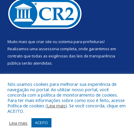
Muito mais que
criar site
ou
sistema para prefeituras
!
Realizamos uma
assessoria
completa, onde garantimos em
contrato que todas as exigências das
leis de transparência
pública
serão atendidas.
Conheça o
PNTP
e o
Radar da Transparência Pública
Nós usamos cookies para melhorar sua experiência de
navegação no portal. Ao utilizar nosso portal, você
concorda com a política de monitoramento de cookies.
Para ter mais informações sobre como isso é feito, acesse
Política de cookies (
Leia mais
). Se você concorda, clique em
Todos os direitos reservados a Prefeitura Municipal de Anapu.
ACEITO.
Mapa do Site
Acessar Área Administrativa
Leia mais
ACEITO
Acessar Webmail