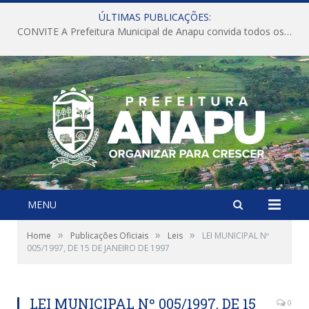
ÚLTIMAS PUBLICAÇÕES:
CONVITE A Prefeitura Municipal de Anapu convida todos os servidores públicos municipais para participarem da Audiência Pública de discussão da Lei de Diretrizes Orçamentárias (LDO), importante instrumento de planejamento das ações e investimentos da Administração Pública para o próximo exercício financeiro.
MENU
»
»
»
Home
Publicações Oficiais
Leis
LEI MUNICIPAL Nº
005/1997, DE 15 DE JANEIRO DE 1997
LEI MUNICIPAL Nº 005/1997, DE 15
0