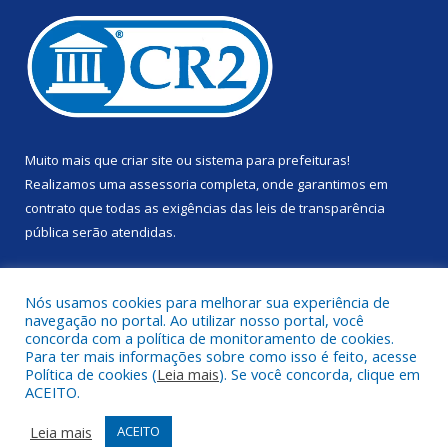
Muito mais que
criar site
ou
sistema para prefeituras
!
Realizamos uma
assessoria
completa, onde garantimos em
contrato que todas as exigências das
leis de transparência
pública
serão atendidas.
Conheça o
PNTP
e o
Radar da Transparência Pública
Nós usamos cookies para melhorar sua experiência de
navegação no portal. Ao utilizar nosso portal, você
concorda com a política de monitoramento de cookies.
Para ter mais informações sobre como isso é feito, acesse
Política de cookies (
Leia mais
). Se você concorda, clique em
Todos os direitos reservados a Prefeitura Municipal de Anapu.
ACEITO.
Mapa do Site
Acessar Área Administrativa
Leia mais
ACEITO