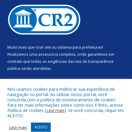
Muito mais que
criar site
ou
sistema para prefeituras
!
Realizamos uma
assessoria
completa, onde garantimos em
contrato que todas as exigências das
leis de transparência
pública
serão atendidas.
Conheça o
PNTP
e o
Radar da Transparência Pública
Nós usamos cookies para melhorar sua experiência de
navegação no portal. Ao utilizar nosso portal, você
concorda com a política de monitoramento de cookies.
Para ter mais informações sobre como isso é feito, acesse
Política de cookies (
Leia mais
). Se você concorda, clique em
Todos os direitos reservados a Prefeitura Municipal de Anapu.
ACEITO.
Mapa do Site
Acessar Área Administrativa
Leia mais
ACEITO