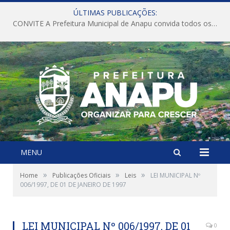
ÚLTIMAS PUBLICAÇÕES:
CONVITE A Prefeitura Municipal de Anapu convida todos os servidores públicos municipais para participarem da Audiência Pública de discussão da Lei de Diretrizes Orçamentárias (LDO), importante instrumento de planejamento das ações e investimentos da Administração Pública para o próximo exercício financeiro.
MENU
»
»
»
Home
Publicações Oficiais
Leis
LEI MUNICIPAL Nº
006/1997, DE 01 DE JANEIRO DE 1997
LEI MUNICIPAL Nº 006/1997, DE 01
0