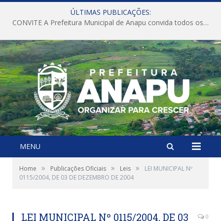
ÚLTIMAS PUBLICAÇÕES:
CONVITE A Prefeitura Municipal de Anapu convida todos os servidores públicos municipais para participarem da Audiência Pública de discussão da Lei de Diretrizes Orçamentárias (LDO), importante instrumento de planejamento das ações e investimentos da Administração Pública para o próximo exercício financeiro.
MENU
»
»
»
Home
Publicações Oficiais
Leis
LEI MUNICIPAL Nº
0115/2004, DE 03 DE DEZEMBRO DE 2004
LEI MUNICIPAL Nº 0115/2004, DE 03
0