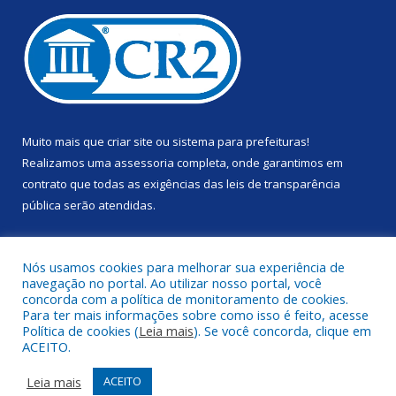
Muito mais que
criar site
ou
sistema para prefeituras
!
Realizamos uma
assessoria
completa, onde garantimos em
contrato que todas as exigências das
leis de transparência
pública
serão atendidas.
Conheça o
PNTP
e o
Radar da Transparência Pública
Nós usamos cookies para melhorar sua experiência de
navegação no portal. Ao utilizar nosso portal, você
concorda com a política de monitoramento de cookies.
Para ter mais informações sobre como isso é feito, acesse
Política de cookies (
Leia mais
). Se você concorda, clique em
Todos os direitos reservados a Prefeitura Municipal de Anapu.
ACEITO.
Mapa do Site
Acessar Área Administrativa
Leia mais
ACEITO