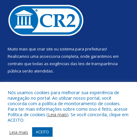
Muito mais que
criar site
ou
sistema para prefeituras
!
Realizamos uma
assessoria
completa, onde garantimos em
contrato que todas as exigências das
leis de transparência
pública
serão atendidas.
Conheça o
PNTP
e o
Radar da Transparência Pública
Nós usamos cookies para melhorar sua experiência de
navegação no portal. Ao utilizar nosso portal, você
concorda com a política de monitoramento de cookies.
Para ter mais informações sobre como isso é feito, acesse
Política de cookies (
Leia mais
). Se você concorda, clique em
Todos os direitos reservados a Prefeitura Municipal de Anapu.
ACEITO.
Mapa do Site
Acessar Área Administrativa
Leia mais
ACEITO