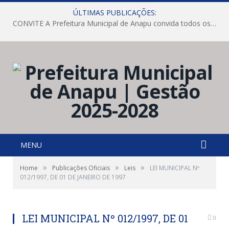
ÚLTIMAS PUBLICAÇÕES:
CONVITE A Prefeitura Municipal de Anapu convida todos os servidores públicos municipais para participarem da Audiência Pública de discussão da Lei de Diretrizes Orçamentárias (LDO), importante instrumento de planejamento das ações e investimentos da Administração Pública para o próximo exercício financeiro.
MENU
»
»
»
Home
Publicações Oficiais
Leis
LEI MUNICIPAL Nº
012/1997, DE 01 DE JANEIRO DE 1997
LEI MUNICIPAL Nº 012/1997, DE 01
0