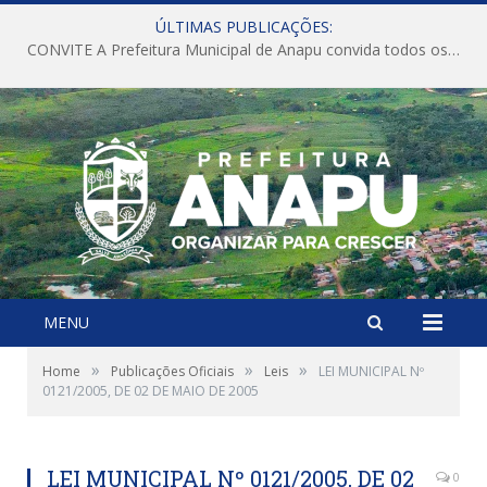
ÚLTIMAS PUBLICAÇÕES:
CONVITE A Prefeitura Municipal de Anapu convida todos os servidores públicos municipais para participarem da Audiência Pública de discussão da Lei de Diretrizes Orçamentárias (LDO), importante instrumento de planejamento das ações e investimentos da Administração Pública para o próximo exercício financeiro.
MENU
»
»
»
Home
Publicações Oficiais
Leis
LEI MUNICIPAL Nº
0121/2005, DE 02 DE MAIO DE 2005
LEI MUNICIPAL Nº 0121/2005, DE 02
0