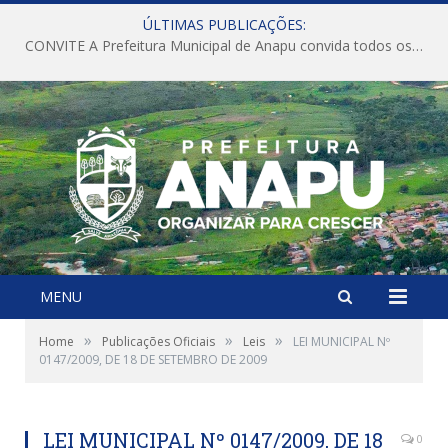
ÚLTIMAS PUBLICAÇÕES:
CONVITE A Prefeitura Municipal de Anapu convida todos os servidores públicos municipais para participarem da Audiência Pública de discussão da Lei de Diretrizes Orçamentárias (LDO), importante instrumento de planejamento das ações e investimentos da Administração Pública para o próximo exercício financeiro.
MENU
»
»
»
Home
Publicações Oficiais
Leis
LEI MUNICIPAL Nº
0147/2009, DE 18 DE SETEMBRO DE 2009
LEI MUNICIPAL Nº 0147/2009, DE 18
0