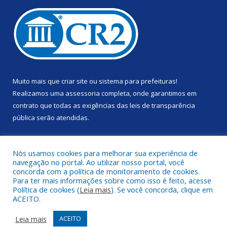
Muito mais que
criar site
ou
sistema para prefeituras
!
Realizamos uma
assessoria
completa, onde garantimos em
contrato que todas as exigências das
leis de transparência
pública
serão atendidas.
Conheça o
PNTP
e o
Radar da Transparência Pública
Nós usamos cookies para melhorar sua experiência de
navegação no portal. Ao utilizar nosso portal, você
concorda com a política de monitoramento de cookies.
Para ter mais informações sobre como isso é feito, acesse
Política de cookies (
Leia mais
). Se você concorda, clique em
Todos os direitos reservados a Prefeitura Municipal de Anapu.
ACEITO.
Mapa do Site
Acessar Área Administrativa
Leia mais
ACEITO