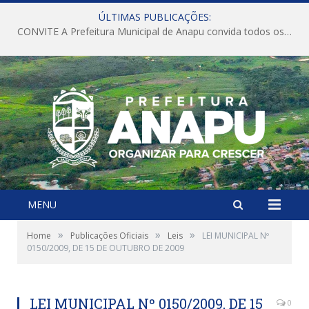
ÚLTIMAS PUBLICAÇÕES:
CONVITE A Prefeitura Municipal de Anapu convida todos os servidores públicos municipais para participarem da Audiência Pública de discussão da Lei de Diretrizes Orçamentárias (LDO), importante instrumento de planejamento das ações e investimentos da Administração Pública para o próximo exercício financeiro.
MENU
»
»
»
Home
Publicações Oficiais
Leis
LEI MUNICIPAL Nº
0150/2009, DE 15 DE OUTUBRO DE 2009
LEI MUNICIPAL Nº 0150/2009, DE 15
0