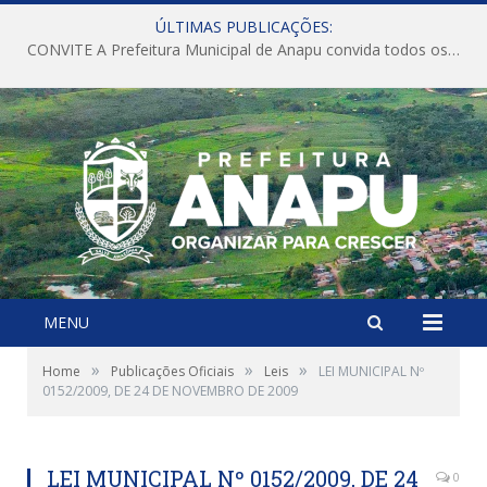
ÚLTIMAS PUBLICAÇÕES:
CONVITE A Prefeitura Municipal de Anapu convida todos os servidores públicos municipais para participarem da Audiência Pública de discussão da Lei de Diretrizes Orçamentárias (LDO), importante instrumento de planejamento das ações e investimentos da Administração Pública para o próximo exercício financeiro.
MENU
»
»
»
Home
Publicações Oficiais
Leis
LEI MUNICIPAL Nº
0152/2009, DE 24 DE NOVEMBRO DE 2009
LEI MUNICIPAL Nº 0152/2009, DE 24
0