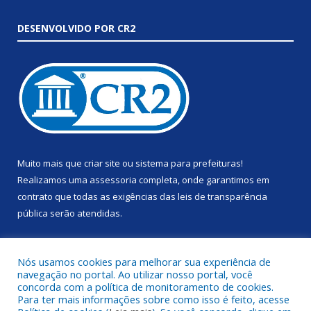
DESENVOLVIDO POR CR2
Muito mais que
criar site
ou
sistema para prefeituras
!
Realizamos uma
assessoria
completa, onde garantimos em
contrato que todas as exigências das
leis de transparência
pública
serão atendidas.
Conheça o
PNTP
e o
Radar da Transparência Pública
Nós usamos cookies para melhorar sua experiência de
navegação no portal. Ao utilizar nosso portal, você
concorda com a política de monitoramento de cookies.
Para ter mais informações sobre como isso é feito, acesse