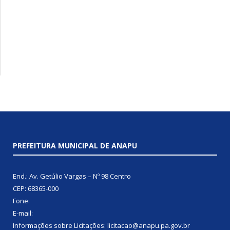
PREFEITURA MUNICIPAL DE ANAPU
End.: Av. Getúlio Vargas – Nº 98 Centro
CEP: 68365-000
Fone:
E-mail:
Informações sobre Licitações: licitacao@anapu.pa.gov.br