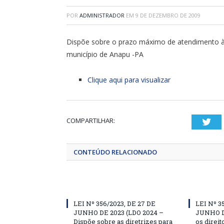
POR
ADMINISTRADOR
EM
9 DE DEZEMBRO DE 2009
Dispõe sobre o prazo máximo de atendimento às
município de Anapu -PA
Clique aqui para visualizar
COMPARTILHAR:
Twi
CONTEÚDO RELACIONADO
LEI Nº 356/2023, DE 27 DE
LEI Nº 3
JUNHO DE 2023 (LDO 2024 –
JUNHO D
Dispõe sobre as diretrizes para
os direit