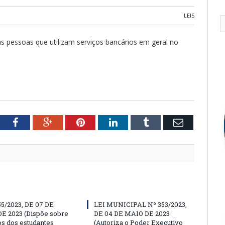
LEIS
 pessoas que utilizam serviços bancários em geral no
tter
Facebook
Google+
Pinterest
LinkedIn
Tumblr
Email
55/2023, DE 07 DE
LEI MUNICIPAL Nº 353/2023,
E 2023 (Dispõe sobre
DE 04 DE MAIO DE 2023
os dos estudantes
(Autoriza o Poder Executivo