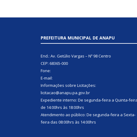
PREFEITURA MUNICIPAL DE ANAPU
End.: Av. Getúlio Vargas – Nº 98 Centro
CEP: 68365-000
Fone:
E-mail:
Informações sobre Licitações:
licitacao@anapu.pa.gov.br
Expediente interno: De segunda-feira a Quinta-feir
de 14:00hrs às 18:00hrs
Atendimento ao público: De segunda-feira a Sexta-
feira das 08:00hrs às 14:00hrs