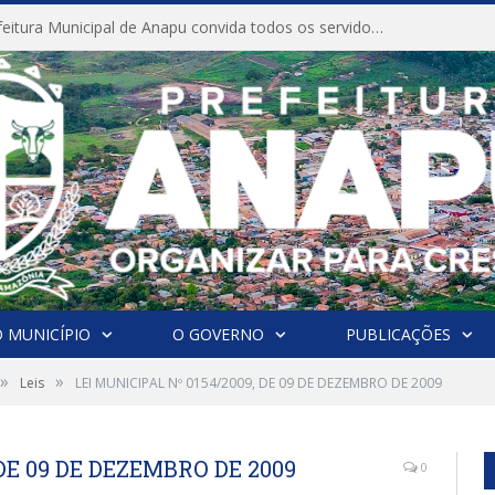
CONVITE A Prefeitura Municipal de Anapu convida todos os servidores públicos municipais para participarem da Audiência Pública de discussão da Lei de Diretrizes Orçamentárias (LDO), importante instrumento de planejamento das ações e investimentos da Administração Pública para o próximo exercício financeiro.
 MUNICÍPIO
O GOVERNO
PUBLICAÇÕES
»
»
Leis
LEI MUNICIPAL Nº 0154/2009, DE 09 DE DEZEMBRO DE 2009
 DE 09 DE DEZEMBRO DE 2009
0