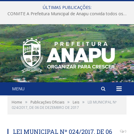
ÚLTIMAS PUBLICAÇÕES:
CONVITE A Prefeitura Municipal de Anapu convida todos os servidores públicos municipais para participarem da Audiência Pública de discussão da Lei de Diretrizes Orçamentárias (LDO), importante instrumento de planejamento das ações e investimentos da Administração Pública para o próximo exercício financeiro.
MENU
»
»
»
Home
Publicações Oficiais
Leis
LEI MUNICIPAL Nº
024/2017, DE 06 DE DEZEMBRO DE 2017
LEI MUNICIPAL Nº 024/2017, DE 06
0