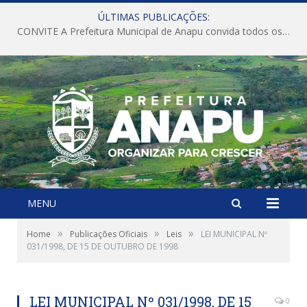
ÚLTIMAS PUBLICAÇÕES:
CONVITE A Prefeitura Municipal de Anapu convida todos os servidores públicos municipais para participarem da Audiência Pública de discussão da Lei de Diretrizes Orçamentárias (LDO), importante instrumento de planejamento das ações e investimentos da Administração Pública para o próximo exercício financeiro.
MENU
»
»
»
Home
Publicações Oficiais
Leis
LEI MUNICIPAL Nº
031/1998, DE 15 DE OUTUBRO DE 1998
LEI MUNICIPAL Nº 031/1998, DE 15
0