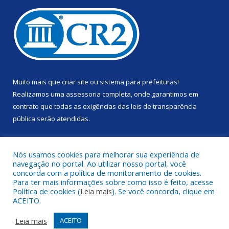
Muito mais que
criar site
ou
sistema para prefeituras
!
Realizamos uma
assessoria
completa, onde garantimos em
contrato que todas as exigências das
leis de transparência
pública
serão atendidas.
Conheça o
PNTP
e o
Radar da Transparência Pública
Nós usamos cookies para melhorar sua experiência de
navegação no portal. Ao utilizar nosso portal, você
concorda com a política de monitoramento de cookies.
Para ter mais informações sobre como isso é feito, acesse
Política de cookies (
Leia mais
). Se você concorda, clique em
Todos os direitos reservados a Prefeitura Municipal de Anapu.
ACEITO.
Mapa do Site
Acessar Área Administrativa
Leia mais
ACEITO