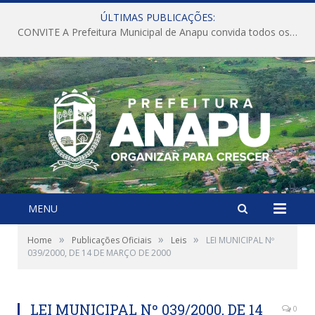
ÚLTIMAS PUBLICAÇÕES:
CONVITE A Prefeitura Municipal de Anapu convida todos os servidores públicos municipais para participarem da Audiência Pública de discussão da Lei de Diretrizes Orçamentárias (LDO), importante instrumento de planejamento das ações e investimentos da Administração Pública para o próximo exercício financeiro.
MENU
»
»
»
Home
Publicações Oficiais
Leis
LEI MUNICIPAL Nº
039/2000, DE 14 DE MARÇO DE 2000
LEI MUNICIPAL Nº 039/2000, DE 14
0