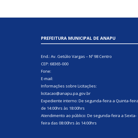
PREFEITURA MUNICIPAL DE ANAPU
End.: Av. Getúlio Vargas – Nº 98 Centro
CEP: 68365-000
Fone:
E-mail:
Informações sobre Licitações:
licitacao@anapu.pa.gov.br
Expediente interno: De segunda-feira a Quinta-feir
de 14:00hrs às 18:00hrs
Atendimento ao público: De segunda-feira a Sexta-
feira das 08:00hrs às 14:00hrs