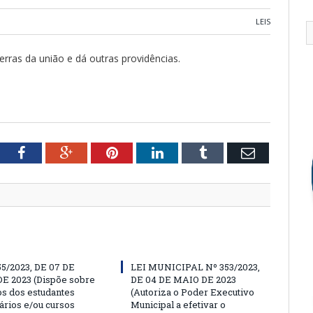
LEIS
erras da união e dá outras providências.
tter
Facebook
Google+
Pinterest
LinkedIn
Tumblr
Email
55/2023, DE 07 DE
LEI MUNICIPAL Nº 353/2023,
E 2023 (Dispõe sobre
DE 04 DE MAIO DE 2023
os dos estudantes
(Autoriza o Poder Executivo
ários e/ou cursos
Municipal a efetivar o