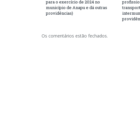
para o exercício de 2024 no
profissio
município de Anapu e dá outras
transport
providências)
intermuni
providên
Os comentários estão fechados.