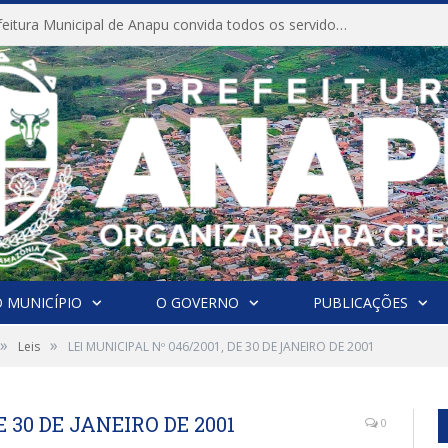
CONVITE A Prefeitura Municipal de Anapu convida todos os servidores públicos municipais para participarem da Audiência Pública de discussão da Lei de Diretrizes Orçamentárias (LDO), importante instrumento de planejamento das ações e investimentos da Administração Pública para o próximo exercício financeiro.
 MUNICÍPIO
O GOVERNO
PUBLICAÇÕES
»
»
Leis
LEI MUNICIPAL Nº 046/2001, DE 30 DE JANEIRO DE 2001
E 30 DE JANEIRO DE 2001
0