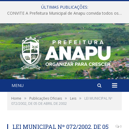
ÚLTIMAS PUBLICAÇÕES:
CONVITE A Prefeitura Municipal de Anapu convida todos os servidores públicos municipais para participarem da Audiência Pública de discussão da Lei de Diretrizes Orçamentárias (LDO), importante instrumento de planejamento das ações e investimentos da Administração Pública para o próximo exercício financeiro.
MENU
»
»
»
Home
Publicações Oficiais
Leis
LEI MUNICIPAL Nº
072/2002, DE 05 DE ABRIL DE 2002
LEI MUNICIPAL Nº 072/2002, DE 05
0