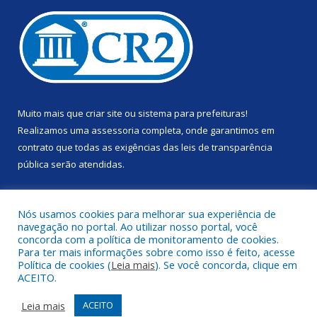
Muito mais que
criar site
ou
sistema para prefeituras
!
Realizamos uma
assessoria
completa, onde garantimos em
contrato que todas as exigências das
leis de transparência
pública
serão atendidas.
Conheça o
PNTP
e o
Radar da Transparência Pública
Nós usamos cookies para melhorar sua experiência de
navegação no portal. Ao utilizar nosso portal, você
concorda com a política de monitoramento de cookies.
Para ter mais informações sobre como isso é feito, acesse
Política de cookies (
Leia mais
). Se você concorda, clique em
Todos os direitos reservados a Prefeitura Municipal de Anapu.
ACEITO.
Mapa do Site
Acessar Área Administrativa
Leia mais
ACEITO