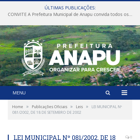
ÚLTIMAS PUBLICAÇÕES:
CONVITE A Prefeitura Municipal de Anapu convida todos os servidores públicos municipais para participarem da Audiência Pública de discussão da Lei de Diretrizes Orçamentárias (LDO), importante instrumento de planejamento das ações e investimentos da Administração Pública para o próximo exercício financeiro.
MENU
»
»
»
Home
Publicações Oficiais
Leis
LEI MUNICIPAL Nº
081/2002, DE 18 DE SETEMBRO DE 2002
LEI MUNICIPAL Nº 081/2002, DE 18
0