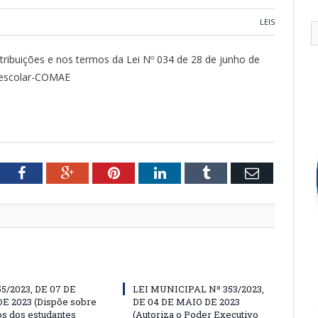
LEIS
tribuições e nos termos da Lei Nº 034 de 28 de junho de
o escolar-COMAE
tter
Facebook
Google+
Pinterest
LinkedIn
Tumblr
Email
55/2023, DE 07 DE
LEI MUNICIPAL Nº 353/2023,
E 2023 (Dispõe sobre
DE 04 DE MAIO DE 2023
os dos estudantes
(Autoriza o Poder Executivo