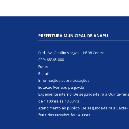
PREFEITURA MUNICIPAL DE ANAPU
End.: Av. Getúlio Vargas – Nº 98 Centro
CEP: 68365-000
Fone:
E-mail:
Informações sobre Licitações:
licitacao@anapu.pa.gov.br
Expediente interno: De segunda-feira a Quinta-feir
de 14:00hrs às 18:00hrs
Atendimento ao público: De segunda-feira a Sexta-
feira das 08:00hrs às 14:00hrs