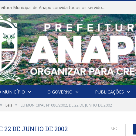
CONVITE A Prefeitura Municipal de Anapu convida todos os servidores públicos municipais para participarem da Audiência Pública de discussão da Lei de Diretrizes Orçamentárias (LDO), importante instrumento de planejamento das ações e investimentos da Administração Pública para o próximo exercício financeiro.
 MUNICÍPIO
O GOVERNO
PUBLICAÇÕES
»
»
Leis
LEI MUNICIPAL Nº 086/2002, DE 22 DE JUNHO DE 2002
DE 22 DE JUNHO DE 2002
0