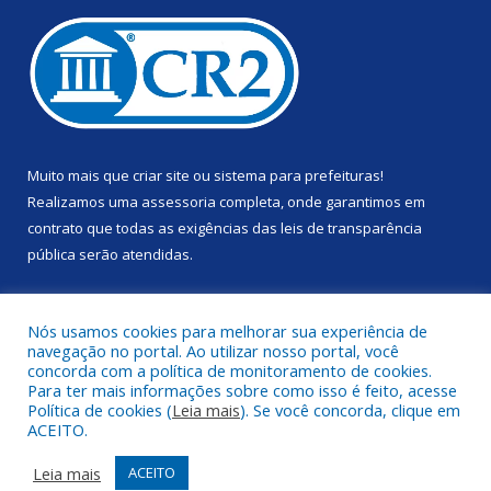
Muito mais que
criar site
ou
sistema para prefeituras
!
Realizamos uma
assessoria
completa, onde garantimos em
contrato que todas as exigências das
leis de transparência
pública
serão atendidas.
Conheça o
PNTP
e o
Radar da Transparência Pública
Nós usamos cookies para melhorar sua experiência de
navegação no portal. Ao utilizar nosso portal, você
concorda com a política de monitoramento de cookies.
Para ter mais informações sobre como isso é feito, acesse
Política de cookies (
Leia mais
). Se você concorda, clique em
Todos os direitos reservados a Prefeitura Municipal de Anapu.
ACEITO.
Mapa do Site
Acessar Área Administrativa
Leia mais
ACEITO