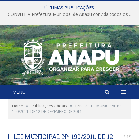
ÚLTIMAS PUBLICAÇÕES:
CONVITE A Prefeitura Municipal de Anapu convida todos os servidores públicos municipais para participarem da Audiência Pública de discussão da Lei de Diretrizes Orçamentárias (LDO), importante instrumento de planejamento das ações e investimentos da Administração Pública para o próximo exercício financeiro.
MENU
»
»
»
Home
Publicações Oficiais
Leis
LEI MUNICIPAL Nº
190/2011, DE 12 DE DEZEMBRO DE 2011
LEI MUNICIPAL Nº 190/2011, DE 12
0