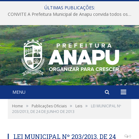
ÚLTIMAS PUBLICAÇÕES:
CONVITE A Prefeitura Municipal de Anapu convida todos os servidores públicos municipais para participarem da Audiência Pública de discussão da Lei de Diretrizes Orçamentárias (LDO), importante instrumento de planejamento das ações e investimentos da Administração Pública para o próximo exercício financeiro.
MENU
»
»
»
Home
Publicações Oficiais
Leis
LEI MUNICIPAL Nº
203/2013, DE 24 DE JUNHO DE 2013
LEI MUNICIPAL Nº 203/2013, DE 24
0