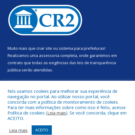
Muito mais que
criar site
ou
sistema para prefeituras
!
Realizamos uma
assessoria
completa, onde garantimos em
contrato que todas as exigências das
leis de transparência
pública
serão atendidas.
Conheça o
PNTP
e o
Radar da Transparência Pública
Nós usamos cookies para melhorar sua experiência de
navegação no portal. Ao utilizar nosso portal, você
concorda com a política de monitoramento de cookies.
Para ter mais informações sobre como isso é feito, acesse
Política de cookies (
Leia mais
). Se você concorda, clique em
Todos os direitos reservados a Prefeitura Municipal de Anapu.
ACEITO.
Mapa do Site
Acessar Área Administrativa
Leia mais
ACEITO