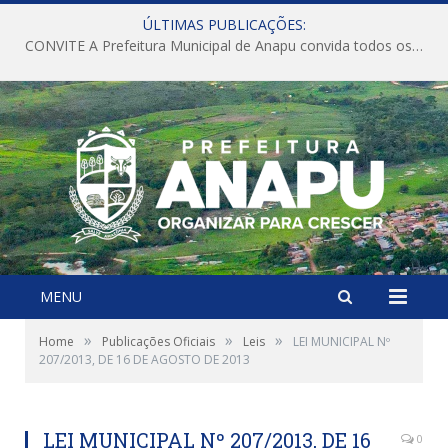
ÚLTIMAS PUBLICAÇÕES:
CONVITE A Prefeitura Municipal de Anapu convida todos os servidores públicos municipais para participarem da Audiência Pública de discussão da Lei de Diretrizes Orçamentárias (LDO), importante instrumento de planejamento das ações e investimentos da Administração Pública para o próximo exercício financeiro.
MENU
»
»
»
Home
Publicações Oficiais
Leis
LEI MUNICIPAL Nº
207/2013, DE 16 DE AGOSTO DE 2013
LEI MUNICIPAL Nº 207/2013, DE 16
0