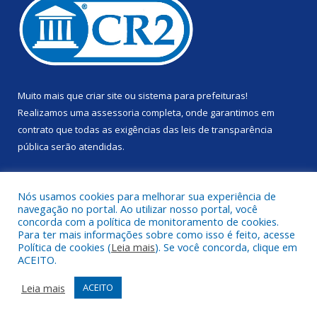
Muito mais que
criar site
ou
sistema para prefeituras
!
Realizamos uma
assessoria
completa, onde garantimos em
contrato que todas as exigências das
leis de transparência
pública
serão atendidas.
Conheça o
PNTP
e o
Radar da Transparência Pública
Nós usamos cookies para melhorar sua experiência de
navegação no portal. Ao utilizar nosso portal, você
concorda com a política de monitoramento de cookies.
Para ter mais informações sobre como isso é feito, acesse
Política de cookies (
Leia mais
). Se você concorda, clique em
Todos os direitos reservados a Prefeitura Municipal de Anapu.
ACEITO.
Mapa do Site
Acessar Área Administrativa
Leia mais
ACEITO
Acessar Webmail