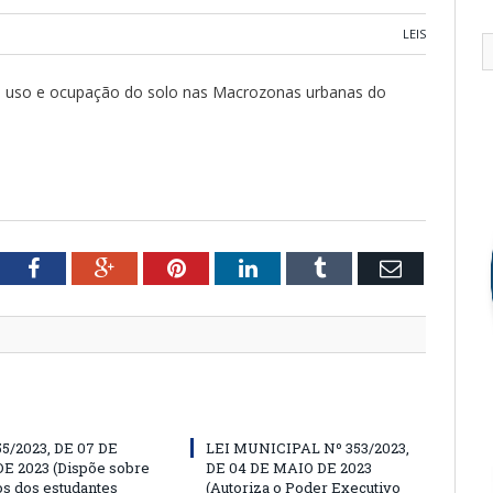
LEIS
 de uso e ocupação do solo nas Macrozonas urbanas do
tter
Facebook
Google+
Pinterest
LinkedIn
Tumblr
Email
55/2023, DE 07 DE
LEI MUNICIPAL Nº 353/2023,
E 2023 (Dispõe sobre
DE 04 DE MAIO DE 2023
os dos estudantes
(Autoriza o Poder Executivo