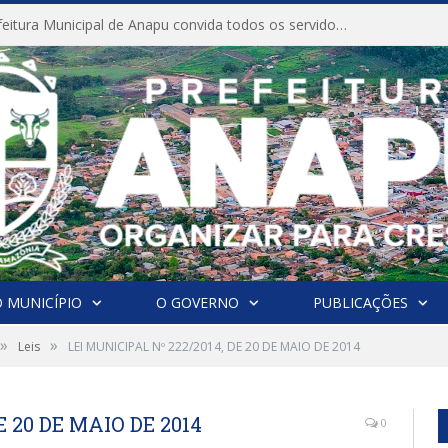
CONVITE A Prefeitura Municipal de Anapu convida todos os servidores públicos municipais para participarem da Audiência Pública de discussão da Lei de Diretrizes Orçamentárias (LDO), importante instrumento de planejamento das ações e investimentos da Administração Pública para o próximo exercício financeiro.
 MUNICÍPIO
O GOVERNO
PUBLICAÇÕES
»
»
Leis
LEI MUNICIPAL Nº 222/2014, DE 20 DE MAIO DE 2014
E 20 DE MAIO DE 2014
0