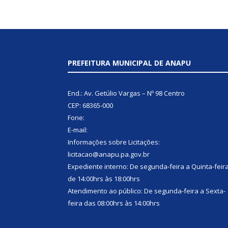
PREFEITURA MUNICIPAL DE ANAPU
End.: Av. Getúlio Vargas – Nº 98 Centro
CEP: 68365-000
Fone:
E-mail:
Informações sobre Licitações:
licitacao@anapu.pa.gov.br
Expediente interno: De segunda-feira a Quinta-feir
de 14:00hrs às 18:00hrs
Atendimento ao público: De segunda-feira a Sexta-
feira das 08:00hrs às 14:00hrs